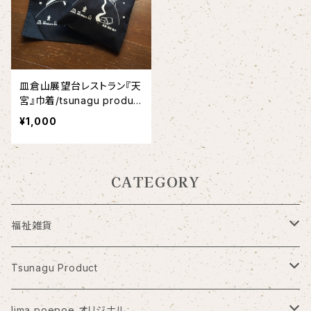
皿倉山展望台レストラン『天
宮』巾着/tsunagu produc
t/日本一の夜景/北九州お土
¥1,000
産/
CATEGORY
福祉雑貨
PICFA
Tsunagu Product
アトリエ・ブラヴォ
皿倉展望レストラン『天宮』
lima poepoe オリジナル