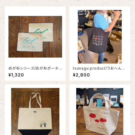
めがねシリーズ/めがねポーチ/
tsunagu product/うおへんビ
めがねイラスト/めがね好き
ッグトートバッグ/漢字トートバッ
¥1,320
¥2,800
グ/日本語トートバッグ/おさかな
トートバッグ