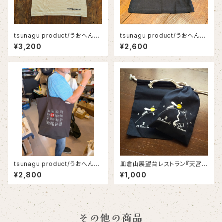
tsunagu product/うおへんT
tsunagu product/うおへんT
シャツ/サンドベージュ/漢字Tシ
シャツ キッズ/スミクロ/サンドベ
¥3,200
¥2,600
ャツ/日本語Tシャツ/おさかなT
ージュ/漢字Tシャツ/日本語Tシ
シャツ
ャツ/おさかなTシャツ
tsunagu product/うおへんビ
皿倉山展望台レストラン『天宮』
ッグトートバッグ/漢字トートバッ
巾着/tsunagu product/日本
¥2,800
¥1,000
グ/日本語トートバッグ/おさかな
一の夜景/北九州お土産/
トートバッグ
その他の商品