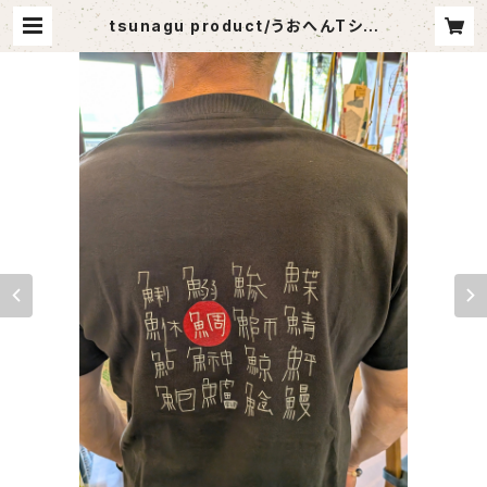
tsunagu product/うおへんTシャ
ツ/スミクロ/漢字Tシャツ/日本語Tシ
ャツ/おさかなTシャツ | リマポエ商店
（セレクト福祉雑貨と手づくり雑貨）