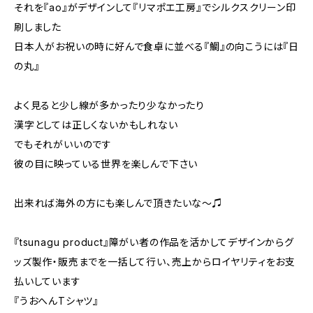
それを『ao』がデザインして『リマポエ工房』でシルクスクリーン印
刷しました
日本人がお祝いの時に好んで食卓に並べる『鯛』の向こうには『日
の丸』
よく見ると少し線が多かったり少なかったり
漢字としては正しくないかもしれない
でもそれがいいのです
彼の目に映っている世界を楽しんで下さい
出来れば海外の方にも楽しんで頂きたいな～♫
『tsunagu product』障がい者の作品を活かしてデザインからグ
ッズ製作・販売までを一括して行い、売上からロイヤリティをお支
払いしています
『うおへんTシャツ』