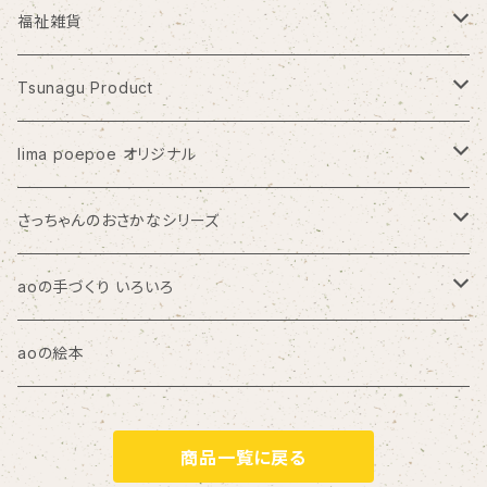
福祉雑貨
PICFA
Tsunagu Product
アトリエ・ブラヴォ
皿倉展望レストラン『天宮』
lima poepoe オリジナル
夢ワークあけぼの はんぷ工房 結
淡島神社
なかよしくま
さっちゃんのおさかなシリーズ
工房まる
きのことくま
さっちゃんのちいさいおさかな/聴覚障がいのヘルプマーク
aoの手づくり いろいろ
オンガク
知らん人
トートバッグ
aoの絵本
LOVE BULLDOG
サコッシュ
商品一覧に戻る
めがね
ブックカバー