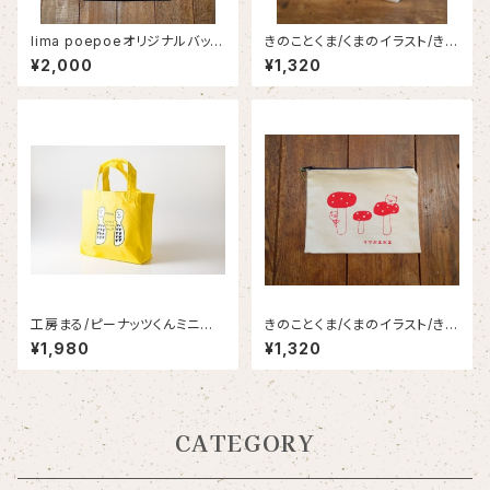
lima poepoeオリジナルバッ
きのことくま/くまのイラスト/きの
グ/くまのバッグ/ツートーンバッ
このイラスト/きのこ好き/ランチ
¥2,000
¥1,320
グ/マザーズバッグ
トート
工房まる/ピーナッツくんミニバッ
きのことくま/くまのイラスト/きの
グ/ランチバッグ/ビタミンカラー
このイラスト/きのこ好き/きのこ
¥1,980
¥1,320
バッグ
とくまポーチ
CATEGORY