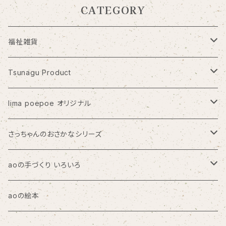
CATEGORY
福祉雑貨
PICFA
Tsunagu Product
アトリエ・ブラヴォ
皿倉展望レストラン『天宮』
lima poepoe オリジナル
夢ワークあけぼの はんぷ工房 結
淡島神社
なかよしくま
さっちゃんのおさかなシリーズ
工房まる
きのことくま
さっちゃんのちいさいおさかな/聴覚障がいのヘルプマーク
aoの手づくり いろいろ
オンガク
知らん人
トートバッグ
aoの絵本
LOVE BULLDOG
サコッシュ