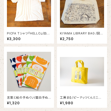
PICFA Tシャツ『HELLO』/白T
KIYAMA LIBRARY BAG /図書
シャツ/PICFA
館バッグ/きやま図書館バッグ/PI
¥3,300
¥2,750
CFA/笠原さん
言葉と絵の手ぬぐい/面白手ぬぐ
工房まる/ピーナッツくんミニバッ
い/アトリエブラヴォ
グ/ランチバッグ/ビタミンカラー
¥1,320
¥1,980
バッグ