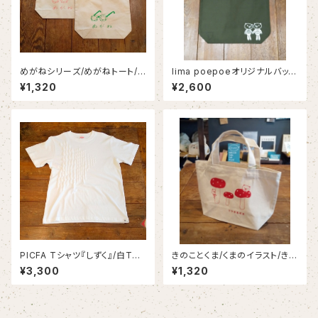
めがねシリーズ/めがねトート/
lima poepoeオリジナルバッ
めがねイラスト/めがね好き
グ/くまのバッグ/くま色トートバッ
¥1,320
¥2,600
グ
PICFA Tシャツ『しずく』/白Tシ
きのことくま/くまのイラスト/きの
ャツ/PICFA
このイラスト/きのこ好き/ランチ
¥3,300
¥1,320
トート