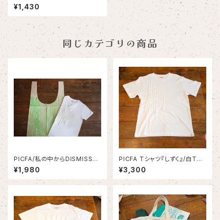
～OUTDOOR編～/オシャレ手
¥1,430
ぬぐい/カッコいい手ぬぐい
同じカテゴリの商品
PICFA/私の中からDISMISS
PICFA Tシャツ『しずく』/白Tシ
豆/ マルシェバッグ
ャツ/PICFA
¥1,980
¥3,300