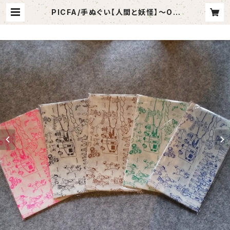
PICFA/手ぬぐい【人間と妖怪】～OU
TDOOR編～/オシャレ手ぬぐい/カッ
コいい手ぬぐい | リマポエ商店（セレ
クト福祉雑貨と手づくり雑貨）